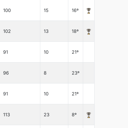
100
15
16º
102
13
18º
91
10
21º
96
8
23º
91
10
21º
113
23
8º