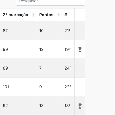
2ª marcação
Pontos
#
87
10
21º
99
12
19º
89
7
24º
101
9
22º
92
13
18º