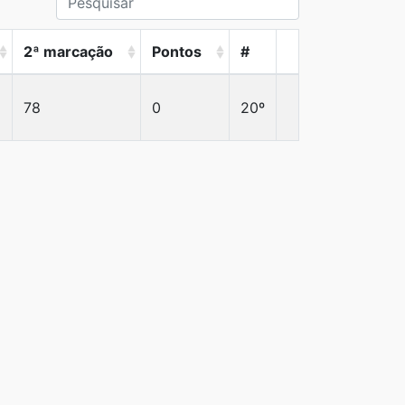
2ª marcação
Pontos
#
78
0
20º