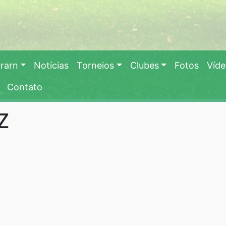
rarn
Notícias
Torneios
Clubes
Fotos
Víd
Contato
Z