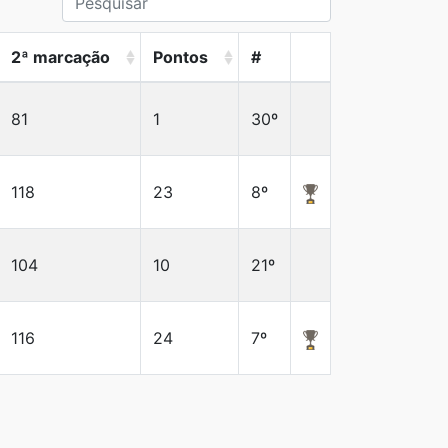
2ª marcação
Pontos
#
81
1
30º
118
23
8º
104
10
21º
116
24
7º