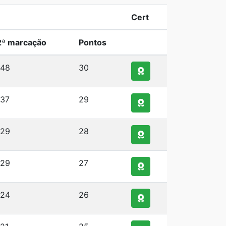
Cert
2ª marcação
Pontos
148
30
137
29
129
28
129
27
124
26