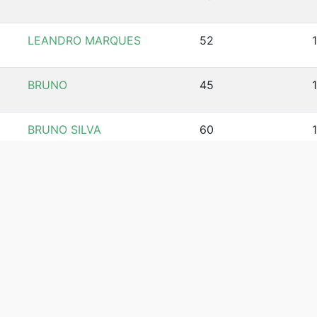
LEANDRO MARQUES
52
BRUNO
45
BRUNO SILVA
60
KLEBER ROMERO
70
OSMAIR
61
ISMAEL
68
VICTOR
74