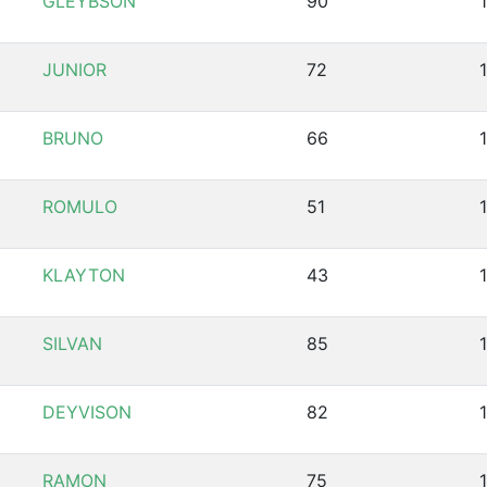
GLEYBSON
90
JUNIOR
72
BRUNO
66
ROMULO
51
KLAYTON
43
SILVAN
85
1
DEYVISON
82
RAMON
75