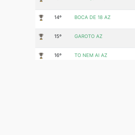
14º
BOCA DE 18 AZ
15º
GAROTO AZ
16º
TO NEM AI AZ
17º
ROLETA RUSSA AZ
18º
ASTRO AZ
19º
SUPER AZ
20º
FLASH AZ