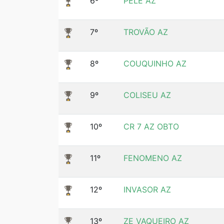
6º
PELÉ AZ
7º
TROVÃO AZ
8º
COUQUINHO AZ
9º
COLISEU AZ
10º
CR 7 AZ OBTO
11º
FENOMENO AZ
12º
INVASOR AZ
13º
ZE VAQUEIRO AZ